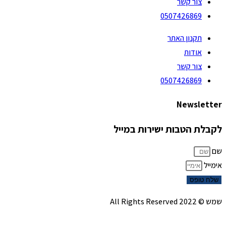
צור קשר
0507426869
תקנון האתר
אודות
צור קשר
0507426869
Newsletter
לקבלת הטבות ישירות במייל
שם
אימייל
שלח טופס
שמש © 2022 All Rights Reserved