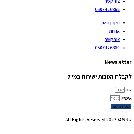
צור קשר
0507426869
תקנון האתר
אודות
צור קשר
0507426869
Newsletter
לקבלת הטבות ישירות במייל
שם
אימייל
שלח טופס
שמש © 2022 All Rights Reserved