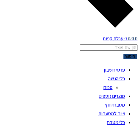
0.0
₪
0
עגלת קניות
Products
search
חיפוש
פרטי חשבון
כלי הגשה
סכום
מוצרים נוספים
מטבחי חוץ
ציוד למסעדות
כלי מטבח