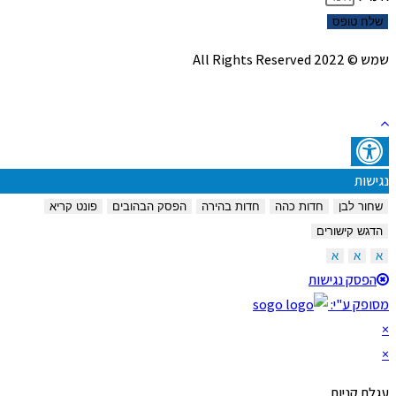
שלח טופס
שמש © 2022 All Rights Reserved
נגישות
שחור לבן
חדות כהה
חדות בהירה
הפסק הבהובים
פונט קריא
הדגש קישורים
א
א
א
הפסק נגישות
מסופק ע"י:
×
×
עגלת קניות