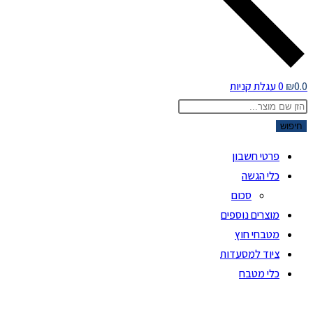
0.0
₪
0
עגלת קניות
Product
searc
חיפוש
פרטי חשבון
כלי הגשה
סכום
מוצרים נוספים
מטבחי חוץ
ציוד למסעדות
כלי מטבח