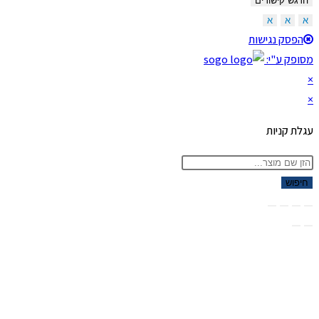
הדגש קישורים
א
א
א
הפסק נגישות
מסופק ע"י:
×
×
עגלת קניות
Product
searc
חיפוש