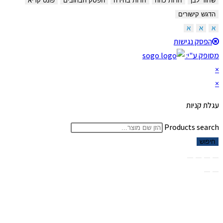
שחור לבן
חדות כהה
חדות בהירה
הפסק הבהובים
פונט קריא
הדגש קישורים
א
א
א
הפסק נגישות
מסופק ע"י:
×
×
עגלת קניות
Products search
חיפוש