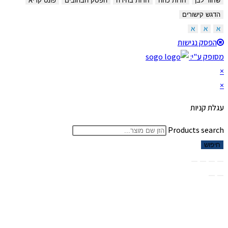
שחור לבן
חדות כהה
חדות בהירה
הפסק הבהובים
פונט קריא
הדגש קישורים
א
א
א
הפסק נגישות
מסופק ע"י:
×
×
עגלת קניות
Products search
חיפוש