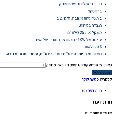
חיבור חשמלי חד פאזי מחוזק.
ברזי ניקוז.
בית נירוסטה משובח, חזק ויציב!
הגבלת בטיחות.
משקל נטו : 25 קילוגרם.
עוצמה של 6KW לחימום מהיר ואחיד של המים.
6 סלסלאות.
מידות חיצוניות : 60 ס”מ רוחב, 65 ס”מ, עומק, 40 ס”מ גובה.
כמות של פסטה קוקר 6 תאים חד פאזי מחוזק
הוספה לסל
קטגוריה:
פסטה קוקר
חוות דעת (0)
חוות דעת
אין עדיין חוות דעת.