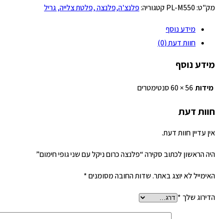
לנצה
מק"ט:
PL-M550
קטגוריה:
פלנצ'ה,פלנצה ,פלטת צלייה, גריל
רום
מידע נוסף
יקל
חוות דעת (0)
ם
ני
מידע נוסף
ופי
מידות
56 × 60 סנטימטרים
ימום
חוות דעת
אין עדיין חוות דעת.
היה הראשון לכתוב סקירה “פלנצה כרום ניקל עם שני גופי חימום”
האימייל לא יוצג באתר.
שדות החובה מסומנים
*
הדירוג שלך
*