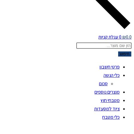
0.0
₪
0
עגלת קניות
Product
searc
חיפוש
פרטי חשבון
כלי הגשה
סכום
מוצרים נוספים
מטבחי חוץ
ציוד למסעדות
כלי מטבח