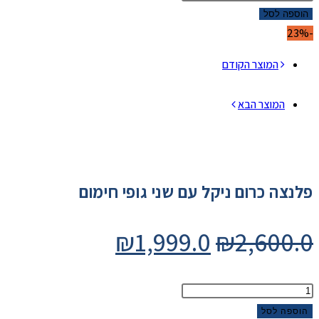
היה:
הוא:
ל
הוספה לסל
₪1,999.0.
₪2,600.0.
לנצה
-23%
רום
המוצר הקודם
יקל
ם
המוצר הבא
ני
ופי
ימום
פלנצה כרום ניקל עם שני גופי חימום
המחיר
המחיר
₪
1,999.0
₪
2,600.0
המקורי
הנוכחי
היה:
הוא:
מות
₪1,999.0.
₪2,600.0.
ל
הוספה לסל