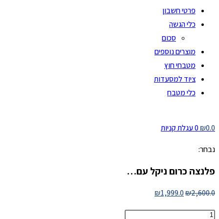
פרטי חשבון
כלי הגשה
סכום
מוצרים נוספים
מטבחי חוץ
ציוד למסעדות
כלי מטבח
0.0
₪
0
עגלת קניות
נבחר:
פלנצה כרום ניקל עם…
המחיר
המחיר
₪
1,999.0
₪
2,600.0
המקורי
הנוכחי
מות