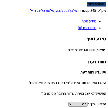
הוספה לסל
מק"ט:
345
קטגוריה:
פלנצ'ה,פלנצה ,פלטת צלייה, גריל
מידע נוסף
חוות דעת (0)
מידע נוסף
מידות
80 × 60 סנטימטרים
חוות דעת
אין עדיין חוות דעת.
היה הראשון לכתוב סקירה “פלנצה גז עם שני גופי חימום”
האימייל לא יוצג באתר.
שדות החובה מסומנים
*
הדירוג שלך
*