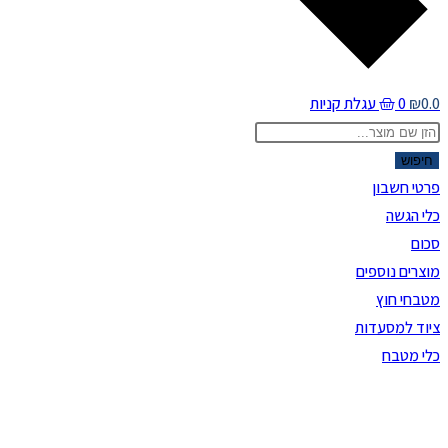
0.0
₪
0
עגלת קניות
Products
search
חיפוש
פרטי חשבון
כלי הגשה
סכום
מוצרים נוספים
מטבחי חוץ
ציוד למסעדות
כלי מטבח