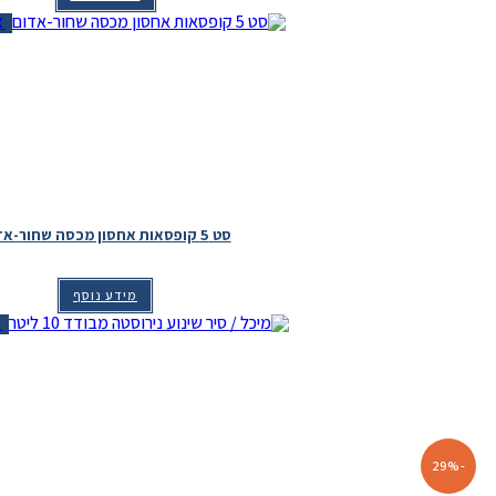
צפ
סט 5 קופסאות אחסון מכסה שחור-אדום
מידע נוסף
צפ
-29%