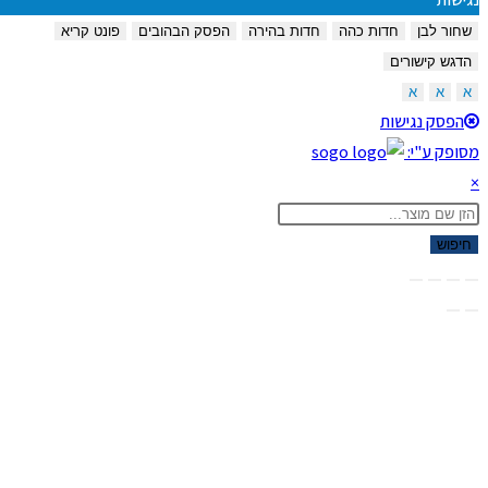
שחור לבן
חדות כהה
חדות בהירה
הפסק הבהובים
פונט קריא
הדגש קישורים
א
א
א
הפסק נגישות
מסופק ע"י:
×
Product
searc
חיפוש