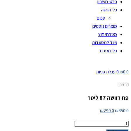
פרטי חשבון
כלי הגשה
סכום
מוצרים נוספים
מטבחי חוץ
ציוד למסעדות
כלי מטבח
0.0
₪
0
עגלת קניות
נבחר:
פח דוושה 87 ליטר
המחיר
המחיר
₪
299.0
₪
350.0
המקורי
הנוכחי
מות
היה:
הוא: