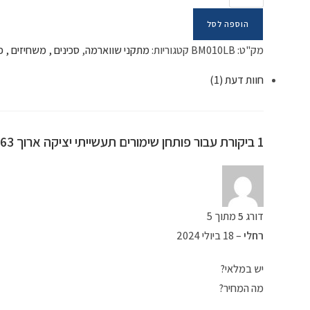
הוספה לסל
מק"ט:
BM010LB
קטגוריות:
מתקני שווארמה
,
סכינים , משחיזים , 
חוות דעת (1)
1 ביקורת עבור
פותחן שימורים תעשייתי יציקה ארוך 63 ס"מ מקצועי מחוזק ת.ארה"ב
דורג
5
מתוך 5
רחלי
–
18 ביולי 2024
יש במלאי?
מה המחיר?