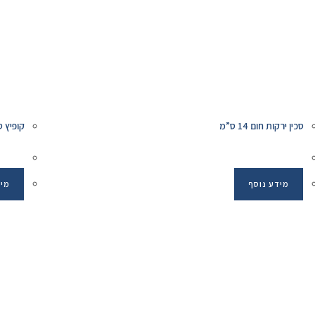
סכין ירקות חום 14 ס”מ
קופיץ סיני 18 ס"מ irit
מידע נוסף
מיד