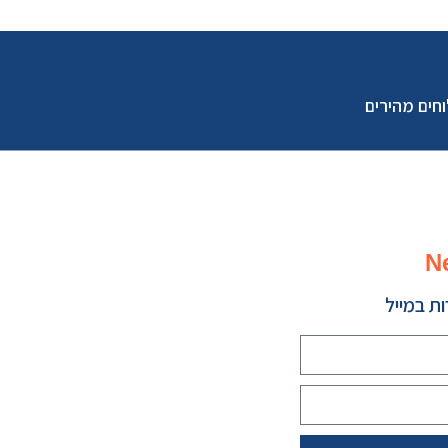
חים מהירים
N
ת במייל