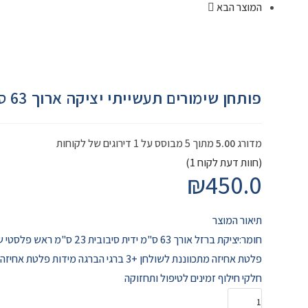
המוצר הבא
פותחן שימורים תעשייתי יציקה ארוך 63 ס"מ מקצועי מחוזק ת.ארה"ב
מדורג
5.00
מתוך 5 מבוסס על
1
דירוגים של לקוחות
(חוות דעת לקוח
1
)
₪
450.0
תיאור המוצר
חומר:יציקת ברזל אורך 63 ס"מ ידית סיבובית 23 ס"מ ראש פלסטי שחור משקל כ 3890 גרם! ת.ארה"ב
פלטת אחיזה מתכווננת לשולחן +3 ברגי הברגה מידות פלטת אחיזה/מגש לקופסא 19/10 ס"מ סכין פותחן ניתנת להחלפה מוחזקת עם 2 ברגים המוצר מיעוד לפתיחה מאסיבית של קופסאות שימורים
חלקי חילוף זמינים לטיפול ותחזוקה