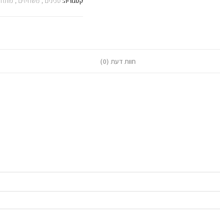
קטגוריה:
סכינים , משחיזים , פותחנ
חוות דעת (0)