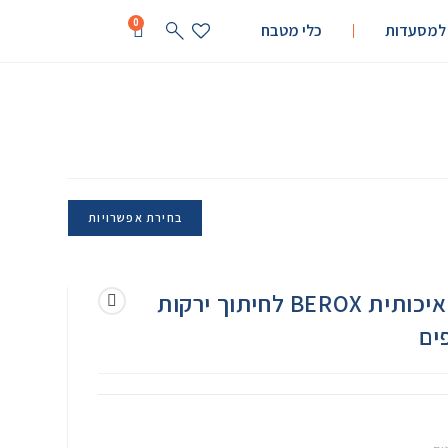
0
 למסעדות
כלי מטבח
בחירת אפשרויות
סכין רב שימושית ואיכותית BEROX לחיתוך ירקות
ים