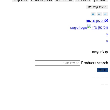
שחור לבן
חדות כהה
חדות בהירה
הפסק הבהובים
פונט קריא
הדגש קישורים
א
א
א
הפסק נגישות
מסופק ע"י:
×
×
עגלת קניות
Products search
חיפוש