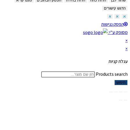
שחור לבן
חדות כהה
חדות בהירה
הפסק הבהובים
פונט קריא
הדגש קישורים
א
א
א
הפסק נגישות
מסופק ע"י:
×
×
עגלת קניות
Products search
חיפוש