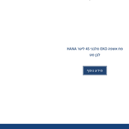
פח אשפה EKO מלבני 45 ליטר HANA
לבן מט
מידע נוסף