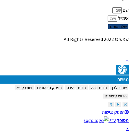
שם
אימייל
שלח טופס
שמש © 2022 All Rights Reserved
נגישות
שחור לבן
חדות כהה
חדות בהירה
הפסק הבהובים
פונט קריא
הדגש קישורים
א
א
א
הפסק נגישות
מסופק ע"י:
×