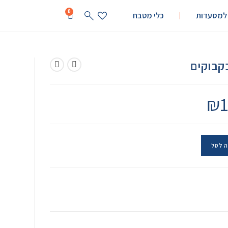
0
 למסעדות
כלי מטבח
₪
1
 לסל