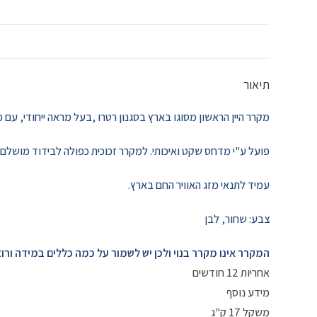
תיאור
מקרר היין הראשון מסוגו בארץ בסגנון רטרו ,בעל מראה ייחודי, עם מדפי עץ המיועד לאחסון 
פועל ע"י מדחס שקט ואיכותי. למקרר זכוכית כפולה לבידוד מושלם 
עמיד לתנאי מזג האוויר החם בארץ.
צבע: שחור, לבן
המקרר אינו מקרר בנוי ולכן יש לשמור על כמה כללים במידה ורוצ
אחריות 12 חודשים
מידע נוסף
משקל 17 ק"ג