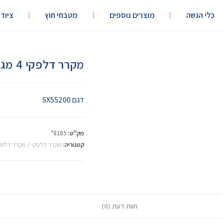
כלי הגשה
מוצרים נוספים
מטבחי חוץ
ציוד
מקרר דלפקי 4 מגירות 136/70 גובה 85
דגם SX55200
מק"ט:
8185*
קטגוריה:
מקרר דלפקי / מקרר דלפ
חוות דעת (0)