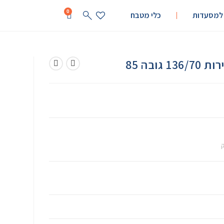
0
 למסעדות
כלי מטבח
ק