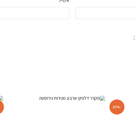
אימייל
.
14%
-20%