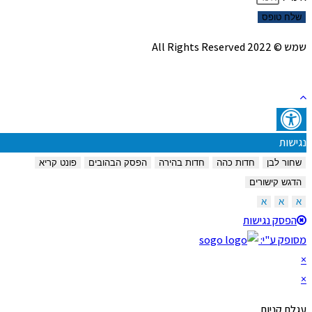
שלח טופס
שמש © 2022 All Rights Reserved
נגישות
שחור לבן
חדות כהה
חדות בהירה
הפסק הבהובים
פונט קריא
הדגש קישורים
א
א
א
הפסק נגישות
מסופק ע"י:
×
×
עגלת קניות