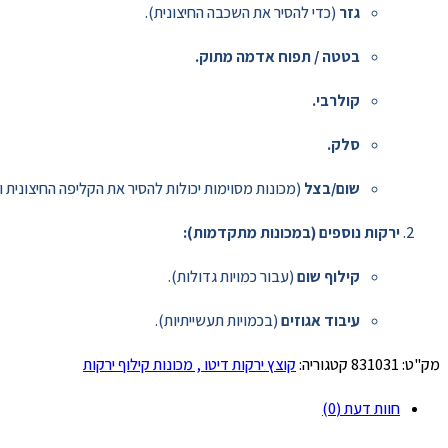
גזר
(כדי להסיר את השכבה החיצונית).
בטטה / תפוח אדמה מתוק.
קולרבי.
סלק.
שום/בצל
(מכונות מסוימות יכולות להסיר את הקליפה החיצונית ו
ירקות נוספים (במכונות מתקדמות):
קילוף שום
(עבור כמויות גדולות).
עיבוד אגוזים
(בכמויות תעשייתיות).
מק"ט:
831031
קטגוריה:
קוצץ ירקות דיטו , מכונות קילוף ירקות
חוות דעת (0)