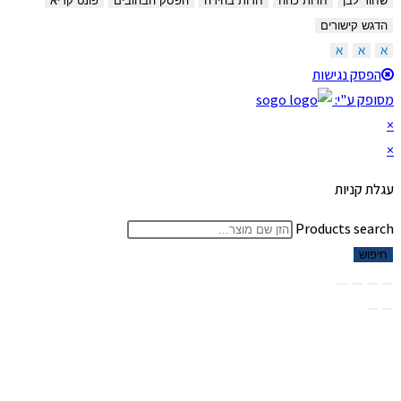
שחור לבן
חדות כהה
חדות בהירה
הפסק הבהובים
פונט קריא
הדגש קישורים
א
א
א
הפסק נגישות
מסופק ע"י:
×
×
עגלת קניות
Products search
חיפוש