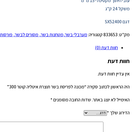
עובי חיתוך מקסימלי 15 מ"מ
משקל 24 ק"ג
דגם SX52400
מק"ט:
833653
קטגוריה:
מערבלי בשר,מטחנות בשר, מסורים לבשר, פורסות 
חוות דעת (0)
חוות דעת
אין עדיין חוות דעת.
היה הראשון לכתוב סקירה “מכונה לפריסת בשר תוצרת איטליה קוטר 300”
האימייל לא יוצג באתר.
שדות החובה מסומנים
*
הדירוג שלך
*