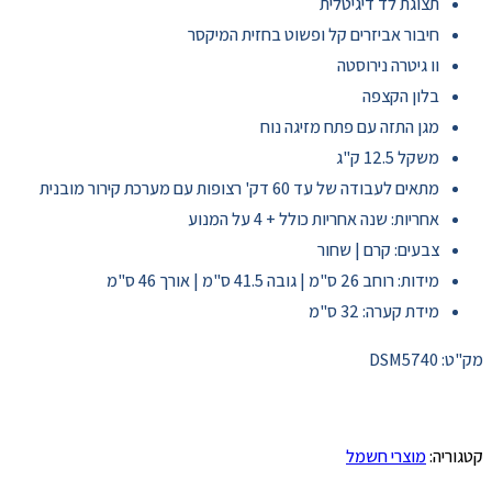
תצוגת לד דיגיטלית
חיבור אביזרים קל ופשוט בחזית המיקסר
וו גיטרה נירוסטה
בלון הקצפה
מגן התזה עם פתח מזיגה נוח
משקל 12.5 ק"ג
מתאים לעבודה של עד 60 דק' רצופות עם מערכת קירור מובנית
אחריות: שנה אחריות כולל + 4 על המנוע
צבעים: קרם | שחור
מידות: רוחב 26 ס"מ | גובה 41.5 ס"מ | אורך 46 ס"מ
מידת קערה: 32 ס"מ
מק"ט:
DSM5740
קטגוריה:
מוצרי חשמל