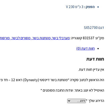
הספק :
3 כ"ס 230 V
דגם SX52700
מק"ט:
831537
קטגוריה:
מערבלי בשר,מטחנות בשר, מסורים לבשר, פורסות 
חוות דעת (0)
חוות דעת
אין עדיין חוות דעת.
היה הראשון לכתוב סקירה “מטחנת בשר דיינסטי (Dynasty) ראש 12 – חד פזי”
האימייל לא יוצג באתר.
שדות החובה מסומנים
*
הדירוג שלך
*