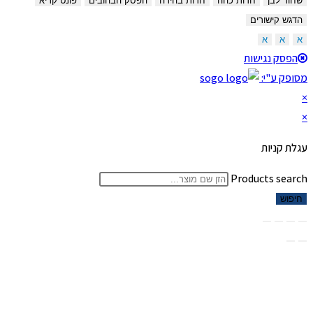
שחור לבן
חדות כהה
חדות בהירה
הפסק הבהובים
פונט קריא
הדגש קישורים
א
א
א
הפסק נגישות
מסופק ע"י:
×
×
עגלת קניות
Products search
חיפוש