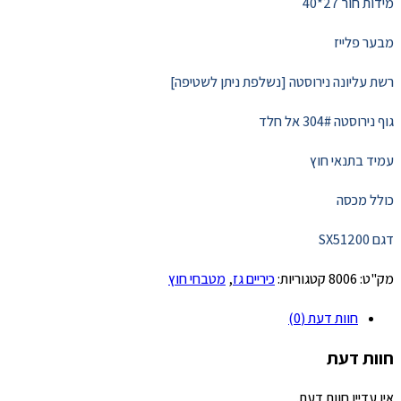
מידות חור 27*40
מבער פלייז
רשת עליונה נירוסטה [נשלפת ניתן לשטיפה]
גוף נירוסטה 304# אל חלד
עמיד בתנאי חוץ
כולל מכסה
דגם SX51200
מק"ט:
8006
קטגוריות:
כיריים גז
,
מטבחי חוץ
חוות דעת (0)
חוות דעת
אין עדיין חוות דעת.