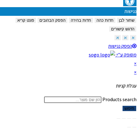
נגישות
שחור לבן
חדות כהה
חדות בהירה
הפסק הבהובים
פונט קריא
הדגש קישורים
א
א
א
הפסק נגישות
מסופק ע"י:
×
×
עגלת קניות
Products search
חיפוש