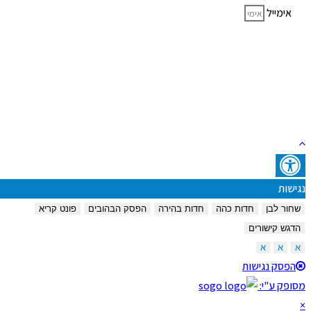
אימייל
שלח טופס
שמש © 2022 All Rights Reserved
נגישות
שחור לבן
חדות כהה
חדות בהירה
הפסק הבהובים
פונט קריא
הדגש קישורים
א
א
א
הפסק נגישות
מסופק ע"י:
×