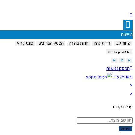
נגישות
שחור לבן
חדות כהה
חדות בהירה
הפסק הבהובים
פונט קריא
הדגש קישורים
א
א
א
הפסק נגישות
מסופק ע"י:
×
×
עגלת קניות
Product
searc
חיפוש