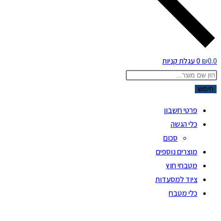
0.0
₪
0
עגלת קניות
Product
searc
חיפוש
פרטי חשבון
כלי הגשה
סכום
מוצרים נוספים
מטבחי חוץ
ציוד למסעדות
כלי מטבח