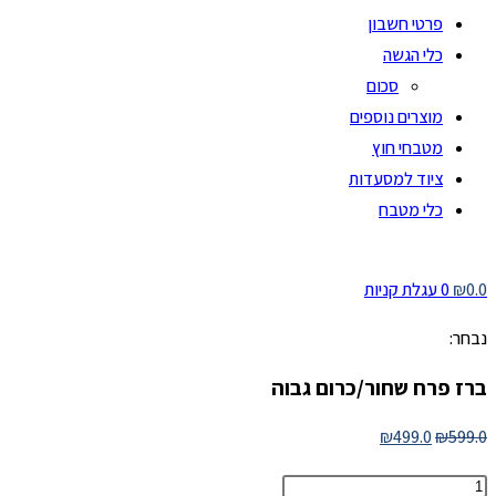
פרטי חשבון
כלי הגשה
סכום
מוצרים נוספים
מטבחי חוץ
ציוד למסעדות
כלי מטבח
0.0
₪
0
עגלת קניות
נבחר:
ברז פרח שחור/כרום גבוה
המחיר
המחיר
₪
499.0
₪
599.0
המקורי
הנוכחי
מות